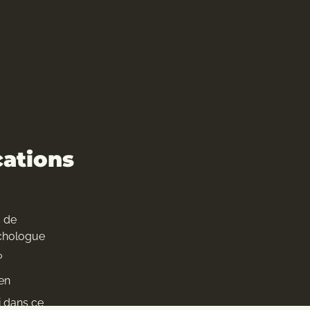
cations
s de
chologue
?
ien
i dans ce