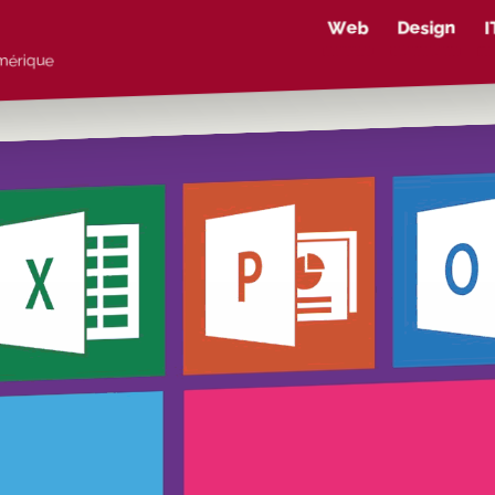
Web
Design
I
umérique