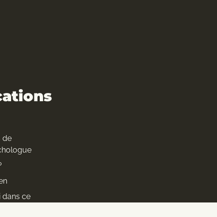
cations
s de
chologue
?
ien
i dans ce