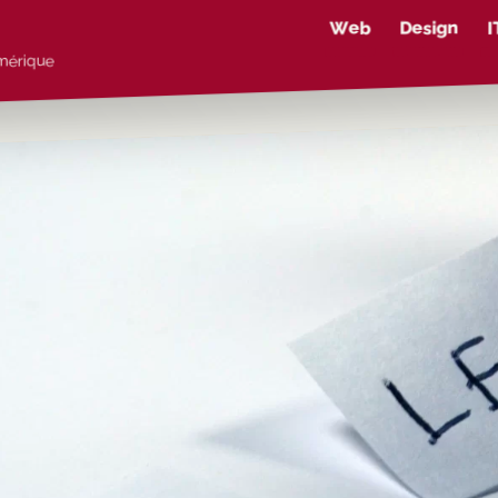
Web
Design
I
umérique