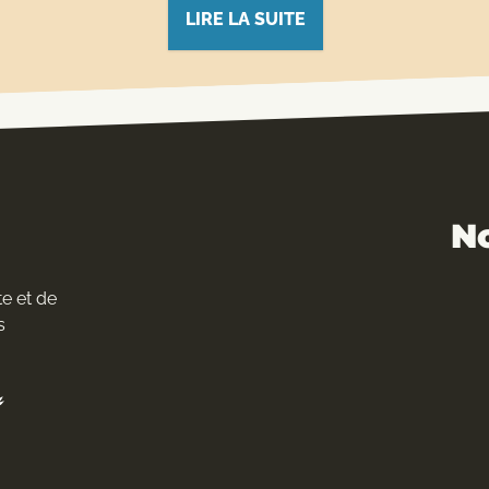
LIRE LA SUITE
N
e et de
s